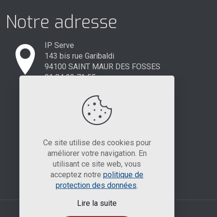
Notre adresse
IP Serve
143 bis rue Garibaldi
94100 SAINT MAUR DES FOSSES
01 84 23 71 55
Ce site utilise des cookies pour
améliorer votre navigation. En
utilisant ce site web, vous
acceptez notre
politique de
protection des données
.
Lire la suite