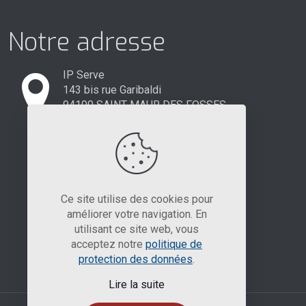
Notre adresse
IP Serve
143 bis rue Garibaldi
94100 SAINT MAUR DES FOSSES
01 84 23 71 55
Ce site utilise des cookies pour
améliorer votre navigation. En
utilisant ce site web, vous
acceptez notre
politique de
protection des données
.
Lire la suite