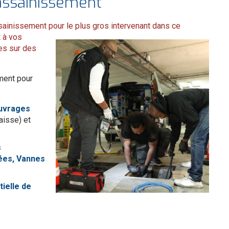
’assainissement
ssainissement pour le plus
gros intervenant dans ce
 à vos
es sur des
ment pour
ouvrages
aisse) et
s
ées, Vannes
tielle de