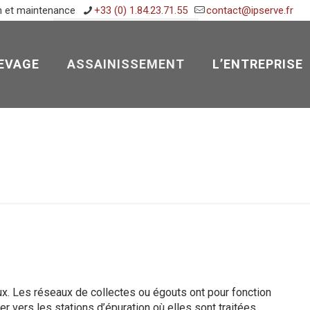
n et maintenance
+33 (0) 1.84.23.71.55
contact@ipserve.fr
EVAGE
ASSAINISSEMENT
L’ENTREPRISE
ux. Les réseaux de collectes ou égouts ont pour fonction
r vers les stations d’épuration où elles sont traitées.