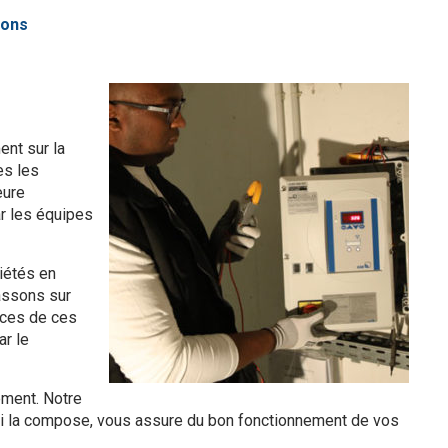
ions
ent sur la
es les
eure
ar les équipes
iétés en
passons sur
ices de ces
ar le
ement. Notre
qui la compose, vous assure du bon fonctionnement de vos