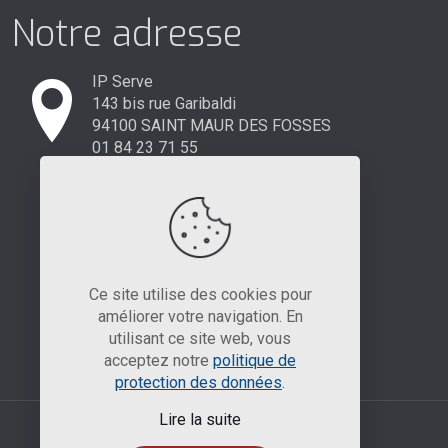
Notre adresse
IP Serve
143 bis rue Garibaldi
94100 SAINT MAUR DES FOSSES
01 84 23 71 55
Ce site utilise des cookies pour
améliorer votre navigation. En
utilisant ce site web, vous
acceptez notre
politique de
protection des données
.
Lire la suite