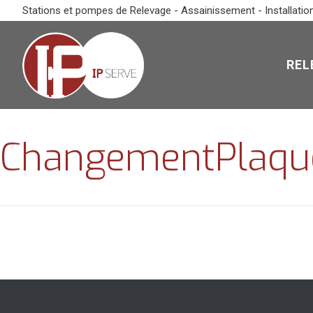
Stations et pompes de Relevage - Assainissement - Installatio
REL
ChangementPlaqu