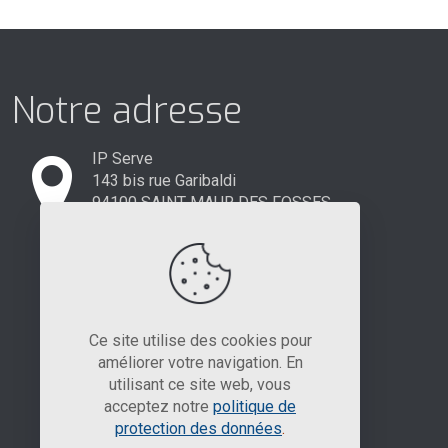
Notre adresse
IP Serve
143 bis rue Garibaldi
94100 SAINT MAUR DES FOSSES
01 84 23 71 55
Ce site utilise des cookies pour
améliorer votre navigation. En
utilisant ce site web, vous
acceptez notre
politique de
protection des données
.