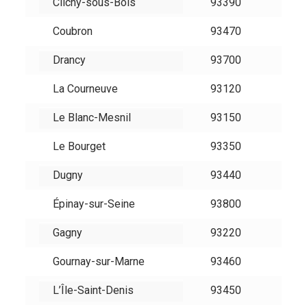
Clichy-sous-Bois
93390
Coubron
93470
Drancy
93700
La Courneuve
93120
Le Blanc-Mesnil
93150
Le Bourget
93350
Dugny
93440
Épinay-sur-Seine
93800
Gagny
93220
Gournay-sur-Marne
93460
L’Île-Saint-Denis
93450