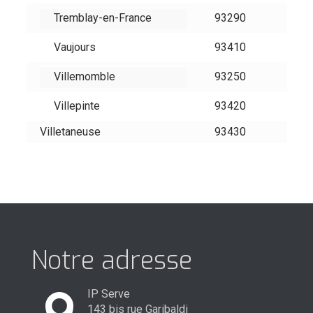
Tremblay-en-France
93290
Vaujours
93410
Villemomble
93250
Villepinte
93420
Villetaneuse
93430
Notre adresse
IP Serve
143 bis rue Garibaldi